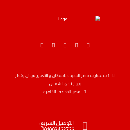
1 ب عمارات مصر الجديده للاسكان و التعمير ميدان بقطر
بجوار نادى الشمس
مصر الجديده . القاهره
التوصيل السريع :
© حقوق النشر لدي قيمة تك. جميع الحقوق محفوظة.
201003423726+