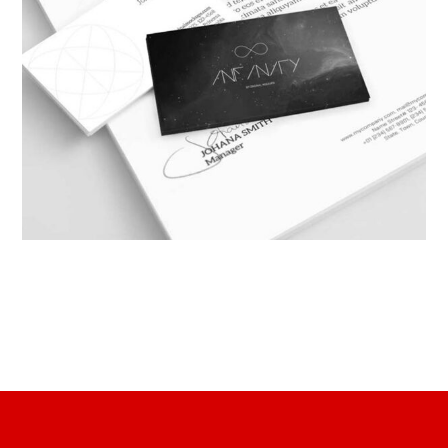
يونيو ١٠, ٢٠١٧