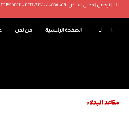
التوصيل المجاني الساخن : ٠١٠٠٢٥٨١٠٥٩ - ٢٢٤١٧٤٢٧ - ٢٦٣٩٥٤٢٢ - ٢٢٤١٧٤٨٢ -٢٢٤١٧٤٣٢
الصفحة الرئيسية
من نحن
ع
مقاعد البدلاء