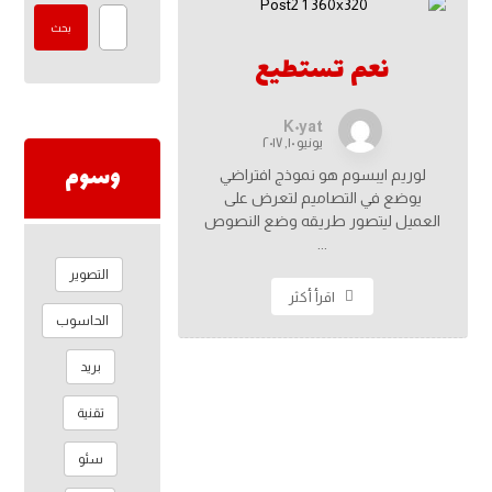
بحث
نعم تستطيع
K٠yat
يونيو ١٠, ٢٠١٧
وسوم
لوريم ايبسوم هو نموذج افتراضي
يوضع في التصاميم لتعرض على
العميل ليتصور طريقه وضع النصوص
...
التصوير
اقرأ أكثر
الحاسوب
بريد
تقنية
سئو